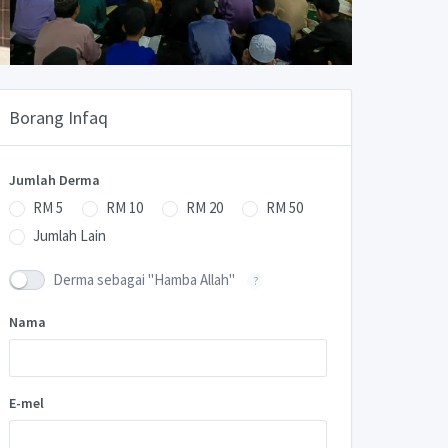
Borang Infaq
Jumlah Derma
RM 5
RM 10
RM 20
RM 50
Jumlah Lain
Derma sebagai "Hamba Allah"
?
Nama
E-mel