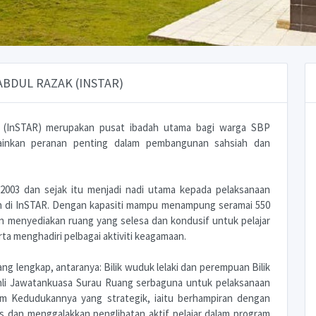
ABDUL RAZAK (INSTAR)
k (InSTAR) merupakan pusat ibadah utama bagi warga SBP
ainkan peranan penting dalam pembangunan sahsiah dan
 2003 dan sejak itu menjadi nadi utama kepada pelaksanaan
an di InSTAR. Dengan kapasiti mampu menampung seramai 550
in menyediakan ruang yang selesa dan kondusif untuk pelajar
ta menghadiri pelbagai aktiviti keagamaan.
ng lengkap, antaranya: Bilik wuduk lelaki dan perempuan Bilik
Ahli Jawatankuasa Surau Ruang serbaguna untuk pelaksanaan
slam Kedudukannya yang strategik, iaitu berhampiran dengan
 dan menggalakkan penglibatan aktif pelajar dalam program