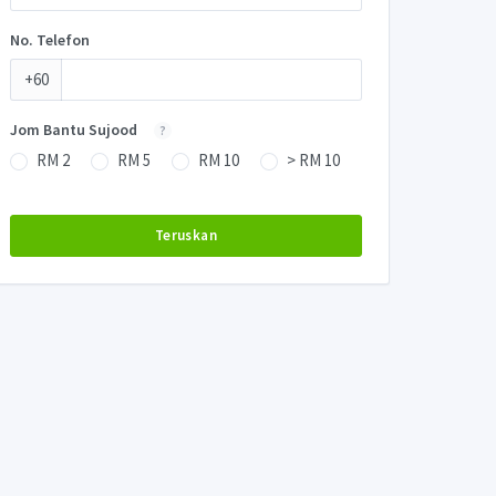
No. Telefon
+60
Jom Bantu Sujood
?
RM 2
RM 5
RM 10
> RM 10
Teruskan