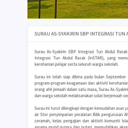
SURAU AS-SYAKIRIN SBP INTEGRASI TUN 
Surau As-Syakirin SBP Integrasi Tun Abdul Raza
Integrasi Tun Abdul Razak (InSTAR), yang mem
kerohanian pelajar serta seluruh warga sekolah.
Surau ini telah siap dibina pada bulan September
program-program keagamaan dan aktiviti kerohani
orang ahli jemaah dalam satu masa, Surau As-Syakir
dan warga sekolah melaksanakan solat berjemaah ser
Surau ini turut dilengkapi dengan kemudahan asas ya
air Stor penyimpanan peralatan Bilik pengurusan 
ceramah, kelas pengajian dan aktiviti komuniti I
asrama murid putera dan puteri, memudahkan akses